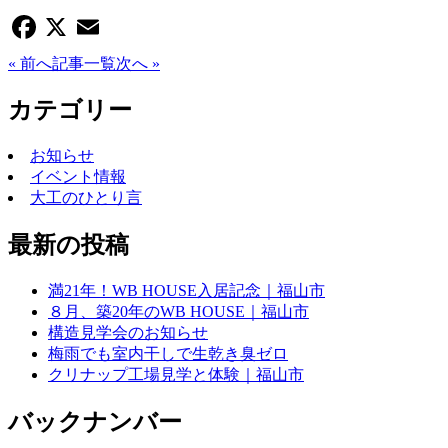
Facebook
X
Email
« 前へ
記事一覧
次へ »
カテゴリー
お知らせ
イベント情報
大工のひとり言
最新の投稿
満21年！WB HOUSE入居記念｜福山市
８月、築20年のWB HOUSE｜福山市
構造見学会のお知らせ
梅雨でも室内干しで生乾き臭ゼロ
クリナップ工場見学と体験｜福山市
バックナンバー