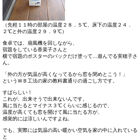
（先程１１時の部屋の温度２８．５℃、床下の温度２４．
２℃と外の温度２９．９℃）
食卓では、扇風機を回しながら、
宿題をしている香菜子さんと
横で宿題のポスターのバックだけ塗って…遊んでる実穂子さ
ん。
「外の方が気温が高くなってるから窓を閉めとこう！」
というＷＢ工法の家の教科書通りの過ごし方です。
すばらしい！
これが、出来そうで出来ないんです。
風に当たるとマイナス３℃くらいに感じるので、
温度が高くても窓を開けて風に当たる方が、
感覚的には涼しいんですよね。
でも、実際には気温の高い暖かい空気を家の中に入れている
と