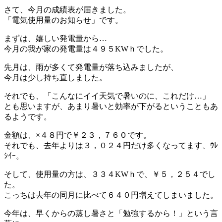
さて、今月の成績表が届きました。
「電気使用量のお知らせ」です。
まずは、嬉しい発電量から…
今月の我が家の発電量は４９５KWｈでした。
先月は、雨が多くて発電量が落ち込みましたが、
今月は少し持ち直しました。
それでも、「こんなにイイ天気で暑いのに、これだけ…」
とも思いますが、あまり暑いと効率が下がるということもあ
るようです。
金額は、×４８円で￥２３，７６０です。
それでも、去年よりは３，０２４円だけ多くなってます、ｳﾚ
ｼｲｰ。
そして、使用量の方は、３３４KWｈで、￥５，２５４でし
た。
こっちは去年の同月に比べて６４０円増えてしまいました。
今年は、早くからの蒸し暑さと「勉強するから！」という言