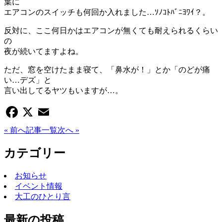
葉に
エアコンのスイッチも何回か入れました…ｿﾉｺﾄﾊﾞﾆﾖﾜｲ？。
反対に、ここ何日かはエアコンが無くても耐えられるくらい
の
夜が続いてますよね。
ただ、窓を空けたまま寝て、「鼻水が！」とか「のどが痛
い…デズ」と
言い出してるヤツもいますが…。
Facebook
X
Email
« 前へ
記事一覧
次へ »
カテゴリー
お知らせ
イベント情報
大工のひとり言
最新の投稿