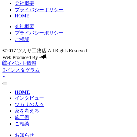
会社概要
プライバシーポリシー
HOME
会社概要
プライバシーポリシー
ご相談
©2017 ツカサ工務店 All Rights Reserved.
Web Produced By
イベント情報
インスタグラム
toggle
navigation
HOME
インタビュー
ツカサの人々
家を考える
施工例
ご相談
お知らせ