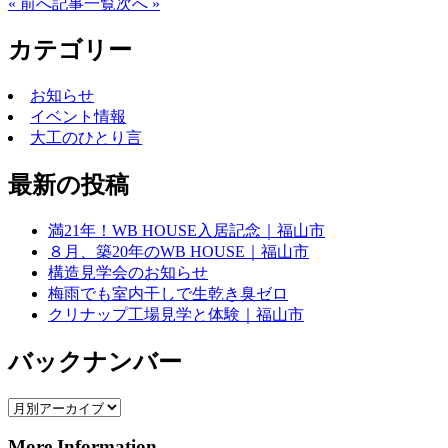
« 前へ
記事一覧
次へ »
カテゴリー
お知らせ
イベント情報
大工のひとり言
最新の投稿
満21年！WB HOUSE入居記念｜福山市
８月、築20年のWB HOUSE｜福山市
構造見学会のお知らせ
梅雨でも室内干しで生乾き臭ゼロ
クリナップ工場見学と体験｜福山市
バックナンバー
More Information