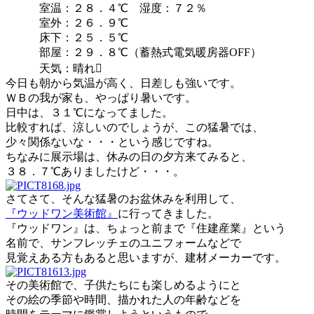
室温：２８．４℃ 湿度：７２％
室外：２６．９℃
床下：２５．５℃
部屋：２９．８℃（蓄熱式電気暖房器OFF）
天気：晴れ
今日も朝から気温が高く、日差しも強いです。
ＷＢの我が家も、やっぱり暑いです。
日中は、３１℃になってました。
比較すれば、涼しいのでしょうが、この猛暑では、
少々関係ないな・・・という感じですね。
ちなみに展示場は、休みの日の夕方来てみると、
３８．７℃ありましたけど・・・。
さてさて、そんな猛暑のお盆休みを利用して、
『ウッドワン美術館』
に行ってきました。
『ウッドワン』は、ちょっと前まで『住建産業』という
名前で、サンフレッチェのユニフォームなどで
見覚えある方もあると思いますが、建材メーカーです。
その美術館で、子供たちにも楽しめるようにと
その絵の季節や時間、描かれた人の年齢などを