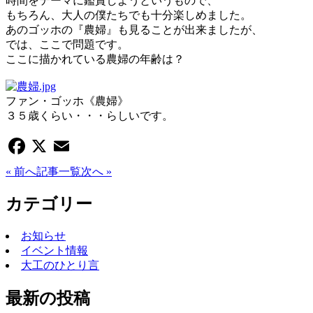
時間をテーマに鑑賞しようというもので、
もちろん、大人の僕たちでも十分楽しめました。
あのゴッホの『農婦』も見ることが出来ましたが、
では、ここで問題です。
ここに描かれている農婦の年齢は？
ファン・ゴッホ《農婦》
３５歳くらい・・・らしいです。
Facebook
X
Email
« 前へ
記事一覧
次へ »
カテゴリー
お知らせ
イベント情報
大工のひとり言
最新の投稿