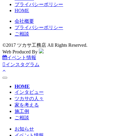
プライバシーポリシー
HOME
会社概要
プライバシーポリシー
ご相談
©2017 ツカサ工務店 All Rights Reserved.
Web Produced By
イベント情報
インスタグラム
toggle
navigation
HOME
インタビュー
ツカサの人々
家を考える
施工例
ご相談
お知らせ
イベント情報