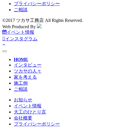
プライバシーポリシー
ご相談
©2017 ツカサ工務店 All Rights Reserved.
Web Produced By
イベント情報
インスタグラム
toggle
navigation
HOME
インタビュー
ツカサの人々
家を考える
施工例
ご相談
お知らせ
イベント情報
大工のひとり言
会社概要
プライバシーポリシー