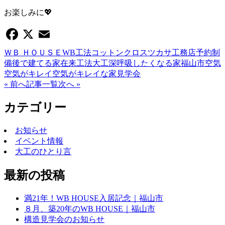
お楽しみに💖
Facebook
X
Email
ＷＢ ＨＯＵＳＥ
WB工法
コットンクロス
ツカサ工務店
予約制
備後で建てる家
在来工法
大工
深呼吸したくなる家
福山市
空気
空気がキレイ
空気がキレイな家
見学会
« 前へ
記事一覧
次へ »
カテゴリー
お知らせ
イベント情報
大工のひとり言
最新の投稿
満21年！WB HOUSE入居記念｜福山市
８月、築20年のWB HOUSE｜福山市
構造見学会のお知らせ