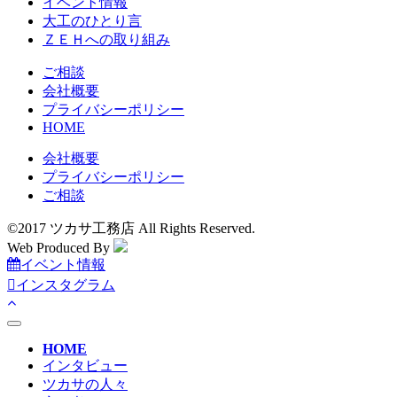
イベント情報
大工のひとり言
ＺＥＨへの取り組み
ご相談
会社概要
プライバシーポリシー
HOME
会社概要
プライバシーポリシー
ご相談
©2017 ツカサ工務店 All Rights Reserved.
Web Produced By
イベント情報
インスタグラム
toggle
navigation
HOME
インタビュー
ツカサの人々