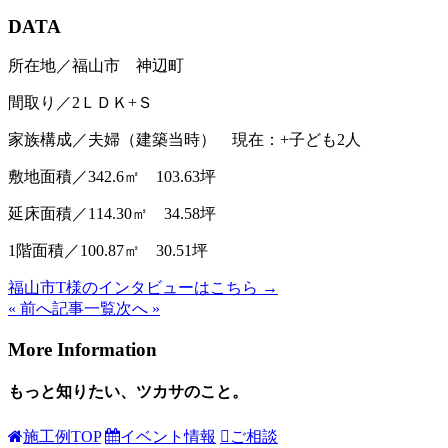
DATA
所在地／福山市 神辺町
間取り／2ＬＤＫ+Ｓ
家族構成／夫婦（建築当時） 現在：+子ども2人
敷地面積／342.6㎡ 103.63坪
延床面積／114.30㎡ 34.58坪
1階面積／100.87㎡ 30.51坪
福山市T様のインタビューはこちら →
« 前へ
記事一覧
次へ »
More Information
もっと知りたい、ツカサのこと。
施工例TOP
イベント情報
ご相談