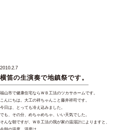
ツカサ工務店
togg
navi
2010.2.7
横笛の生演奏で地鎮祭です。
福山市で健康住宅ならＷＢ工法のツカサホームです。
こんにちは。大工の祥ちゃんこと藤井祥司です。
今日は、とっても冷え込みました。
でも、その分、めちゃめちゃ、いい天気でした。
そんな朝ですが、ＷＢ工法の我が家の温湿計によりますと、
今朝の温度、湿度は、