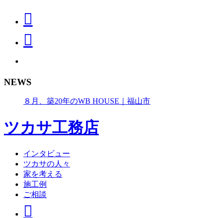
NEWS
８月、築20年のWB HOUSE｜福山市
ツカサ工務店
インタビュー
ツカサの人々
家を考える
施工例
ご相談