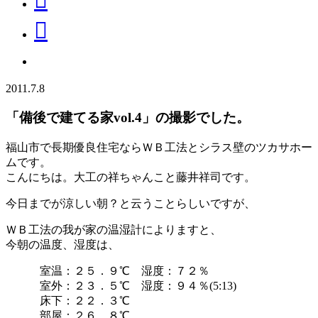
2011.7.8
「備後で建てる家vol.4」の撮影でした。
福山市で長期優良住宅ならＷＢ工法とシラス壁のツカサホー
ムです。
こんにちは。大工の祥ちゃんこと藤井祥司です。
今日までが涼しい朝？と云うことらしいですが、
ＷＢ工法の我が家の温湿計によりますと、
今朝の温度、湿度は、
室温：２５．９℃ 湿度：７２％
室外：２３．５℃ 湿度：９４％(5:13)
床下：２２．３℃
部屋：２６．８℃