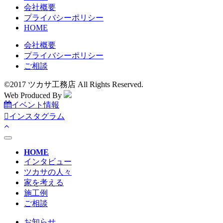
会社概要
プライバシーポリシー
HOME
会社概要
プライバシーポリシー
ご相談
©2017 ツカサ工務店 All Rights Reserved.
Web Produced By
イベント情報
インスタグラム
toggle
navigation
HOME
インタビュー
ツカサの人々
家を考える
施工例
ご相談
お知らせ