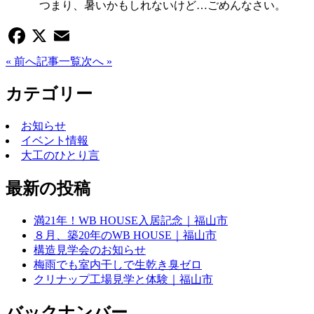
つまり、暑いかもしれないけど…ごめんなさい。
Facebook
X
Email
« 前へ
記事一覧
次へ »
カテゴリー
お知らせ
イベント情報
大工のひとり言
最新の投稿
満21年！WB HOUSE入居記念｜福山市
８月、築20年のWB HOUSE｜福山市
構造見学会のお知らせ
梅雨でも室内干しで生乾き臭ゼロ
クリナップ工場見学と体験｜福山市
バックナンバー