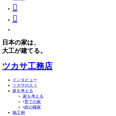
日本の家は、
大工が建てる。
ツカサ工務店
インタビュー
ツカサの人々
家を考える
家を考える
育ての家
終の棲家
施工例