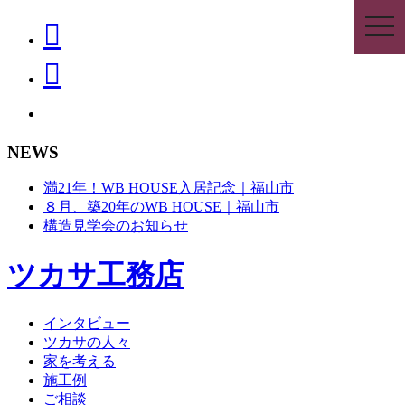
togg
navi
NEWS
満21年！WB HOUSE入居記念｜福山市
８月、築20年のWB HOUSE｜福山市
構造見学会のお知らせ
ツカサ工務店
インタビュー
ツカサの人々
家を考える
施工例
ご相談