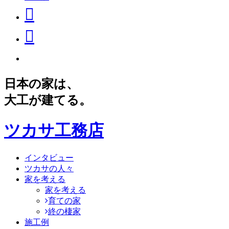
日本の家は、
大工が建てる。
ツカサ工務店
インタビュー
ツカサの人々
家を考える
家を考える
育ての家
終の棲家
施工例