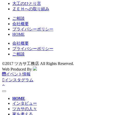
大工のひとり言
ＺＥＨへの取り組み
ご相談
会社概要
プライバシーポリシー
HOME
会社概要
プライバシーポリシー
ご相談
©2017 ツカサ工務店 All Rights Reserved.
Web Produced By
イベント情報
インスタグラム
toggle
navigation
HOME
インタビュー
ツカサの人々
家を考える