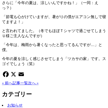
さらに「今年の夏は、涼しいんですかね！」（一同：え
っ？）
「節電も心がけていますが、暑がりの僕がエアコン無しで寝
てますよ！」
と言われてました。（冬でもほぼＴシャツで過ごせてしまう
Ｕ様ご主人なんですが）
「今年は、梅雨から暑くなったと思ってるんですが…」と
僕。
今年の夏を涼しく感じさせてしまう「ツカサの家」です。ス
ゴイでしょう（笑）
Facebook
X
Email
« 前へ
記事一覧
次へ »
カテゴリー
お知らせ