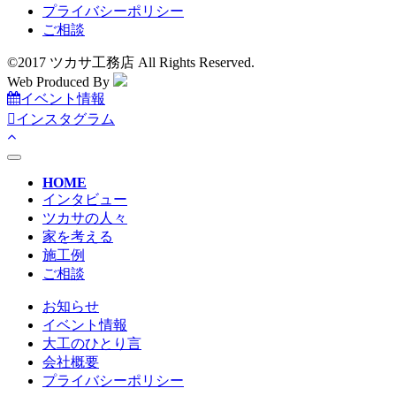
プライバシーポリシー
ご相談
©2017 ツカサ工務店 All Rights Reserved.
Web Produced By
イベント情報
インスタグラム
toggle
navigation
HOME
インタビュー
ツカサの人々
家を考える
施工例
ご相談
お知らせ
イベント情報
大工のひとり言
会社概要
プライバシーポリシー