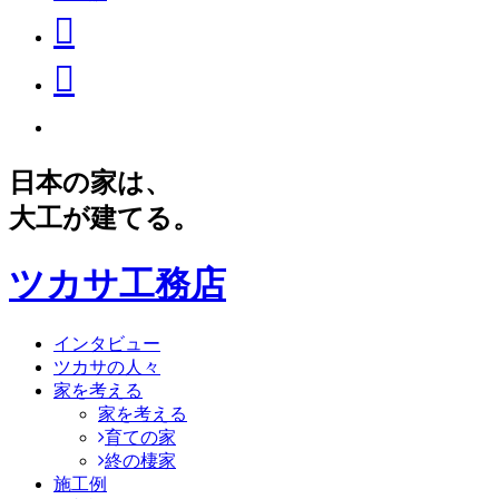
日本の家は、
大工が建てる。
ツカサ工務店
インタビュー
ツカサの人々
家を考える
家を考える
育ての家
終の棲家
施工例