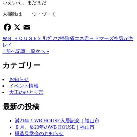
いえいえ、まだまだ
大掃除は つ・づ・く
Facebook
X
Email
ＷＢ ＨＯＵＳＥ
ｼｰﾘﾝｸﾞﾌｧﾝ
掃除
省エネ君ヨドマーズ
空気がキ
レイ
« 前へ
記事一覧
次へ »
カテゴリー
お知らせ
イベント情報
大工のひとり言
最新の投稿
満21年！WB HOUSE入居記念｜福山市
８月、築20年のWB HOUSE｜福山市
構造見学会のお知らせ