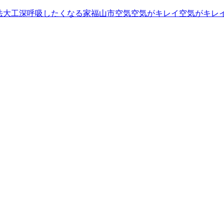
法
大工
深呼吸したくなる家
福山市
空気
空気がキレイ
空気がキレ