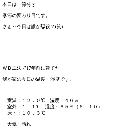
本日は、節分👹
季節の変わり目です。
さぁ～今日は誰が👹役？(笑)
ＷＢ工法で17年前に建てた
我が家の今日の温度・湿度です。
室温：１２．０℃ 湿度：４６％
室外：１．１℃ 湿度 : ６５％（６：１０）
床下：１０．３℃
天気 晴れ