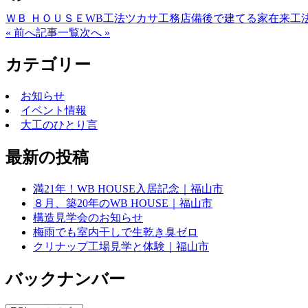
Facebook
X
Email
ＷＢ ＨＯＵＳＥ
WB工法
ツカサ工務店
備後で建てる家
在来工
« 前へ
記事一覧
次へ »
カテゴリー
お知らせ
イベント情報
大工のひとり言
最新の投稿
満21年！WB HOUSE入居記念｜福山市
８月、築20年のWB HOUSE｜福山市
構造見学会のお知らせ
梅雨でも室内干しで生乾き臭ゼロ
クリナップ工場見学と体験｜福山市
バックナンバー