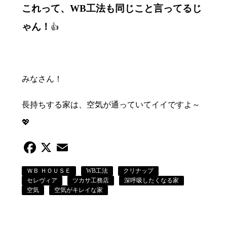
これって、WB工法も同じこと言ってるじ
ゃん！
👍
みなさん！
長持ちする家は、空気が通っていてイイですよ～
💖
Facebook
X
Email
ＷＢ ＨＯＵＳＥ
WB工法
クリナップ
セレヴィア
ツカサ工務店
深呼吸したくなる家
空気
空気がキレイな家