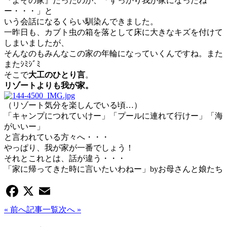
『よその家』だったのが、「すっかり我が家になったね
ー・・・」と
いう会話になるくらい馴染んできました。
一昨日も、カブト虫の箱を落として床に大きなキズを付けて
しまいましたが、
そんなのもみんなこの家の年輪になっていくんですね。また
またｼﾐｼﾞﾐ
そこで
大工のひとり言
。
リゾートよりも我が家。
（リゾート気分を楽しんでいる頃…）
「キャンプにつれていけー」「プールに連れて行けー」「海
がいいー」
と言われている方々へ・・・
やっぱり、我が家が一番でしょう！
それとこれとは、話が違う・・・
「家に帰ってきた時に言いたいわねー」byお母さんと娘たち
Facebook
X
Email
« 前へ
記事一覧
次へ »