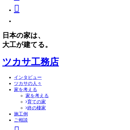
日本の家は、
大工が建てる。
ツカサ工務店
インタビュー
ツカサの人々
家を考える
家を考える
育ての家
終の棲家
施工例
ご相談