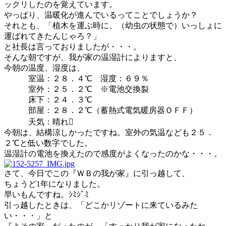
ックリしたのを覚えています。
やっぱり、温暖化が進んでいるってことでしょうか？
それとも、「植木を運ぶ時に、（幼虫の状態で）いっしょに
運ばれてきたんじゃろ？」
と社長は言っておりましたが・・・。
そんな朝ですが、我が家の温湿計によりますと、
今朝の温度、湿度は、
室温：２８．４℃ 湿度：６９％
室外：２５．２℃ ※電池交換裂
床下：２４．３℃
部屋：２８．２℃（蓄熱式電気暖房器ＯＦＦ）
天気：晴れ
今朝は、結構涼しかったですね。室外の気温なども２５．
２℃と低い数字でした。
温湿計の電池を換えたので感度がよくなったのかな・・・。
さて、今日でこの『ＷＢの我が家』に引っ越して、
ちょうど1年になりました。
早いもんですね。ｼﾐｼﾞﾐ
引っ越したときは、「どこかリゾートに来ているみた
い・・・」と