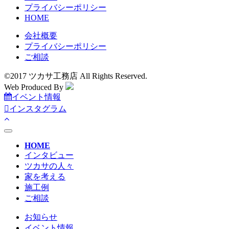
プライバシーポリシー
HOME
会社概要
プライバシーポリシー
ご相談
©2017 ツカサ工務店 All Rights Reserved.
Web Produced By
イベント情報
インスタグラム
toggle
navigation
HOME
インタビュー
ツカサの人々
家を考える
施工例
ご相談
お知らせ
イベント情報