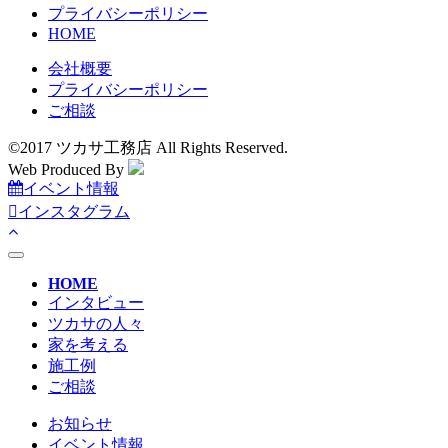
プライバシーポリシー
HOME
会社概要
プライバシーポリシー
ご相談
©2017 ツカサ工務店 All Rights Reserved.
Web Produced By
イベント情報
インスタグラム
toggle
navigation
HOME
インタビュー
ツカサの人々
家を考える
施工例
ご相談
お知らせ
イベント情報