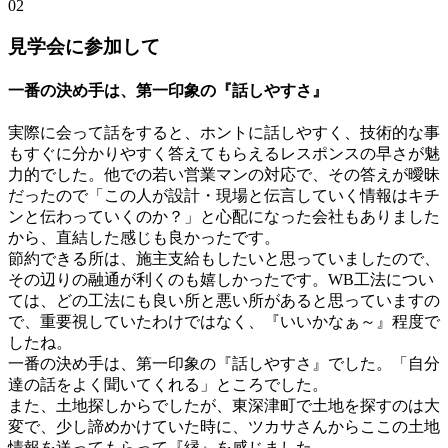
02
見学会に参加して
一番の決め手は、第一印象の『話しやすさ』
実際に会って話をすると、ホントに話しやすく、技術的な事
もすぐに分かりやすく答えてもらえるレスポンスの早さが魅
力的でした。他での若い営業マンの対応で、その答えが曖昧
だったので「この人が設計・現場と伝言していく情報はキチ
ンと伝わっていくのか？」と心配になった会社もありました
から、直結した感じも良かったです。
節約できる所は、施主支給もしたいと思っていましたので、
その辺りの融通が利くのも嬉しかったです。WB工法につい
ては、どの工法にも良い所と悪い所があると思っていますの
で、重要視していたわけではなく、『いいかなぁ～』程度で
したね。
一番の決め手は、第一印象の『話しやすさ』でした。「自分
達の話をよく聞いてくれる」ところでした。
また、土地探しからでしたが、東深津町で土地を探すのは大
変で、少し諦めかけていた時に、ツカサさんからここの土地
情報を送ってもらって『縁』を感じました。