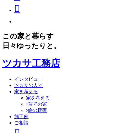
この家と暮らす
日々ゆったりと。
ツカサ工務店
インタビュー
ツカサの人々
家を考える
家を考える
育ての家
終の棲家
施工例
ご相談