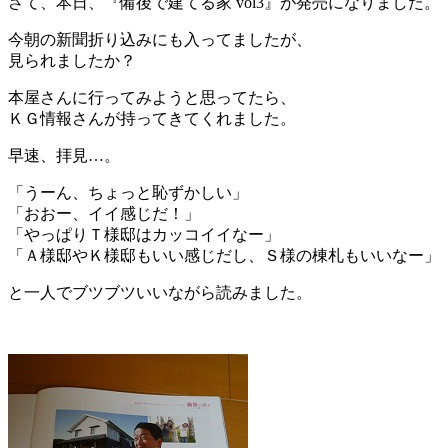
さて、本日、『備後で建てる家 vol3』が発売になりました。
今朝の新聞折り込みにも入ってましたが、
見られましたか？
本屋さんに行ってみようと思ってたら、
ＫＧ情報さんが持ってきてくれました。
早速、拝見…。
「うーん、ちょっと恥ずかしい」
「おおー、イイ感じだ！」
「やっぱりＴ様邸はカッコイイなー」
「Ａ様邸やＫ様邸もいい感じだし、Ｓ様の棟札もいいなー」
と一人でブツブツいいながら読みました。