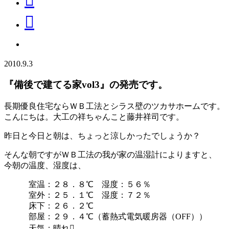
2010.9.3
『備後で建てる家vol3』の発売です。
長期優良住宅ならＷＢ工法とシラス壁のツカサホームです。
こんにちは。大工の祥ちゃんこと藤井祥司です。
昨日と今日と朝は、ちょっと涼しかったでしょうか？
そんな朝ですがＷＢ工法の我が家の温湿計によりますと、
今朝の温度、湿度は、
室温：２８．８℃ 湿度：５６％
室外：２５．１℃ 湿度：７２％
床下：２６．２℃
部屋：２９．４℃（蓄熱式電気暖房器（OFF））
天気：晴れ