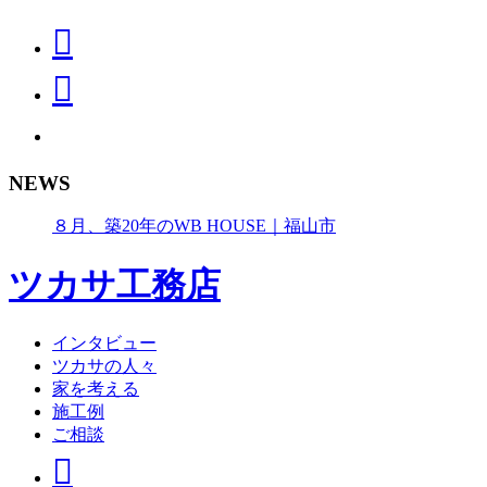
NEWS
８月、築20年のWB HOUSE｜福山市
ツカサ工務店
インタビュー
ツカサの人々
家を考える
施工例
ご相談