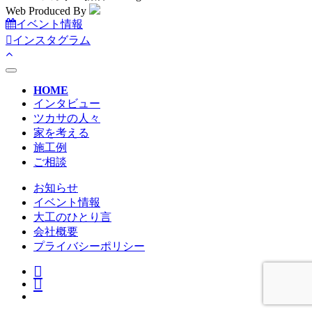
Web Produced By
イベント情報
インスタグラム
toggle
navigation
HOME
インタビュー
ツカサの人々
家を考える
施工例
ご相談
お知らせ
イベント情報
大工のひとり言
会社概要
プライバシーポリシー