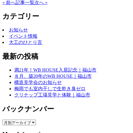
Facebook
X
Email
« 前へ
記事一覧
次へ »
カテゴリー
お知らせ
イベント情報
大工のひとり言
最新の投稿
満21年！WB HOUSE入居記念｜福山市
８月、築20年のWB HOUSE｜福山市
構造見学会のお知らせ
梅雨でも室内干しで生乾き臭ゼロ
クリナップ工場見学と体験｜福山市
バックナンバー