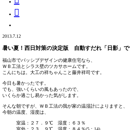
2013.7.12
暑い夏！西日対策の決定版 自動すだれ「日影」で
福山市でパッシブデザインの健康住宅なら、
ＷＢ工法とシラス壁のツカサホームです。
こんにちは。大工の祥ちゃんこと藤井祥司です。
今日も暑かったです。
でも、強いくらいの風もあったので、
いくらか過ごし易かった気がします。
そんな朝ですが、ＷＢ工法の我が家の温湿計によりますと、
今朝の温度、湿度は、
室温：２７．９℃ 湿度：６３％
室外：２３．９℃ 湿度：８４％(5：14)