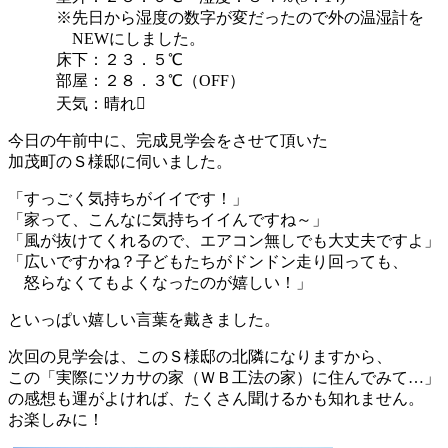
※先日から湿度の数字が変だったので外の温湿計を
NEWにしました。
床下：２３．５℃
部屋：２８．３℃（OFF）
天気：晴れ
今日の午前中に、完成見学会をさせて頂いた
加茂町のＳ様邸に伺いました。
「すっごく気持ちがイイです！」
「家って、こんなに気持ちイイんですね～」
「風が抜けてくれるので、エアコン無しでも大丈夫ですよ」
「広いですかね？子どもたちがドンドン走り回っても、
怒らなくてもよくなったのが嬉しい！」
といっぱい嬉しい言葉を戴きました。
次回の見学会は、このＳ様邸の北隣になりますから、
この「実際にツカサの家（ＷＢ工法の家）に住んでみて…」
の感想も運がよければ、たくさん聞けるかも知れません。
お楽しみに！