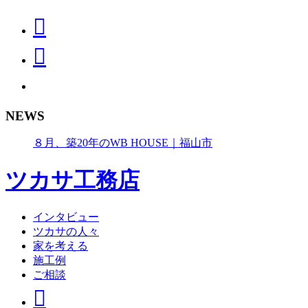
NEWS
８月、築20年のWB HOUSE｜福山市
ツカサ工務店
インタビュー
ツカサの人々
家を考える
施工例
ご相談