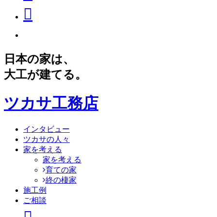
日本の家は、
大工が建てる。
ツカサ工務店
インタビュー
ツカサの人々
家を考える
家を考える
育ての家
終の棲家
施工例
ご相談