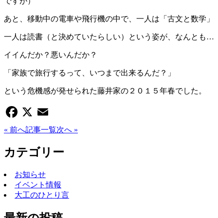
ですが）
あと、移動中の電車や飛行機の中で、一人は「古文と数学」
一人は読書（と決めていたらしい）という姿が、なんとも…
イイんだか？悪いんだか？
「家族で旅行するって、いつまで出来るんだ？」
という危機感が発せられた藤井家の２０１５年春でした。
Facebook
X
Email
« 前へ
記事一覧
次へ »
カテゴリー
お知らせ
イベント情報
大工のひとり言