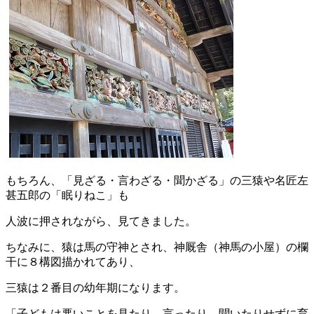
もちろん、「見ざる・言わざる・聞かざる」の三猿や名匠左
甚五郎の「眠りねこ」も
人波に押されながら、見てきました。
ちなみに、猿は馬の守神とされ、神厩舎（神馬の小屋）の欄
干に８構図描かれてあり、
三猿は２番目の幼年期になります。
「子どもは悪いことを見たり、言ったり、聞いたりせずに育