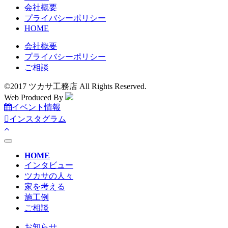
会社概要
プライバシーポリシー
HOME
会社概要
プライバシーポリシー
ご相談
©2017 ツカサ工務店 All Rights Reserved.
Web Produced By
イベント情報
インスタグラム
toggle
navigation
HOME
インタビュー
ツカサの人々
家を考える
施工例
ご相談
お知らせ