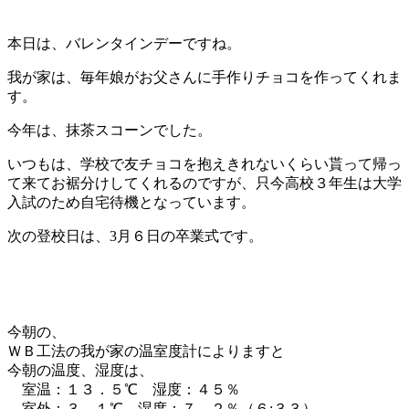
本日は、バレンタインデーですね。
我が家は、毎年娘がお父さんに手作りチョコを作ってくれま
す。
今年は、抹茶スコーンでした。
いつもは、学校で友チョコを抱えきれないくらい貰って帰っ
て来てお裾分けしてくれるのですが、只今高校３年生は大学
入試のため自宅待機となっています。
次の登校日は、3月６日の卒業式です。
今朝の、
ＷＢ工法の我が家の温室度計によりますと
今朝の温度、湿度は、
室温：１３．５℃ 湿度：４５％
室外：３．１℃ 湿度：７．２％（６:３３）