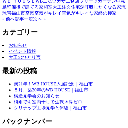
ＷＢ ＨＯＵＳＥ
WB工法
ツカサ工務店
プリーツカーテン
中霧
島壁
備後で建てる家
和室
大工
注文住宅
深呼吸したくなる家
琉
球畳
福山市
空気
空気がキレイ
空気がキレイな家
終の棲家
« 前へ
記事一覧
次へ »
カテゴリー
お知らせ
イベント情報
大工のひとり言
最新の投稿
満21年！WB HOUSE入居記念｜福山市
８月、築20年のWB HOUSE｜福山市
構造見学会のお知らせ
梅雨でも室内干しで生乾き臭ゼロ
クリナップ工場見学と体験｜福山市
バックナンバー