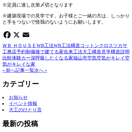
※定員に達し次第〆切となります
※建築現場での見学です。お子様とご一緒の方は、しっかり
と手をつないで怪我のないようにお願いします。
Facebook
X
Email
ＷＢ ＨＯＵＳＥ
WB工法
WB工法構造
コットンクロス
ツカサ
工務店
予約制
備後で建てる家
在来工法
大工
構造見学
構造説明
比較体験カー
深呼吸したくなる家
福山市
空気
空気がキレイ
空
気がキレイな家
« 前へ
記事一覧
次へ »
カテゴリー
お知らせ
イベント情報
大工のひとり言
最新の投稿