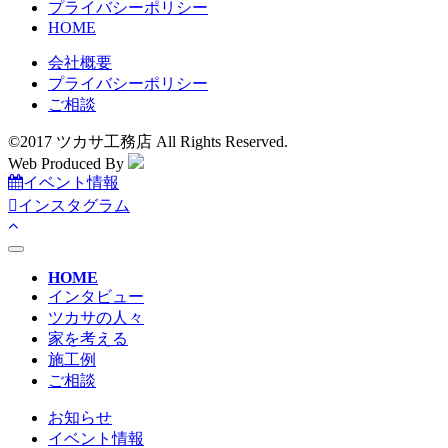
プライバシーポリシー
HOME
会社概要
プライバシーポリシー
ご相談
©2017 ツカサ工務店 All Rights Reserved.
Web Produced By
イベント情報
インスタグラム
toggle
navigation
HOME
インタビュー
ツカサの人々
家を考える
施工例
ご相談
お知らせ
イベント情報