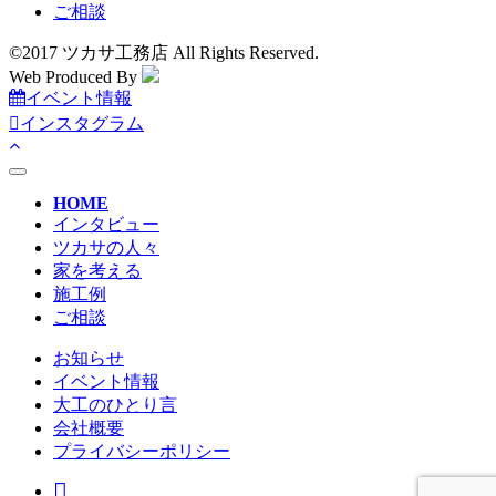
ご相談
©2017 ツカサ工務店 All Rights Reserved.
Web Produced By
イベント情報
インスタグラム
toggle
navigation
HOME
インタビュー
ツカサの人々
家を考える
施工例
ご相談
お知らせ
イベント情報
大工のひとり言
会社概要
プライバシーポリシー