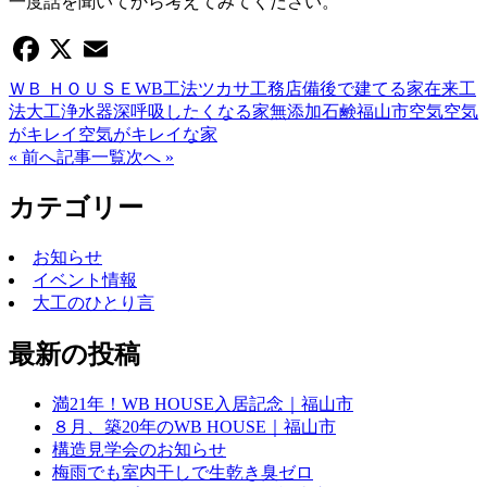
一度話を聞いてから考えてみてください。
Facebook
X
Email
ＷＢ ＨＯＵＳＥ
WB工法
ツカサ工務店
備後で建てる家
在来工
法
大工
浄水器
深呼吸したくなる家
無添加石鹸
福山市
空気
空気
がキレイ
空気がキレイな家
« 前へ
記事一覧
次へ »
カテゴリー
お知らせ
イベント情報
大工のひとり言
最新の投稿
満21年！WB HOUSE入居記念｜福山市
８月、築20年のWB HOUSE｜福山市
構造見学会のお知らせ
梅雨でも室内干しで生乾き臭ゼロ